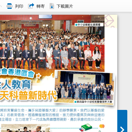
小
列印
轉寄
下載圖片